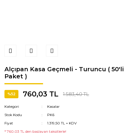
Alçıpan Kasa Geçmeli - Turuncu ( 50'li
Paket )
760,03 TL
1.583,40 TL
%52
Kategori
Kasalar
Stok Kodu
PK6
Fiyat
1.319,50 TL + KDV
* 760,03 TL den başlayan taksitlerle!