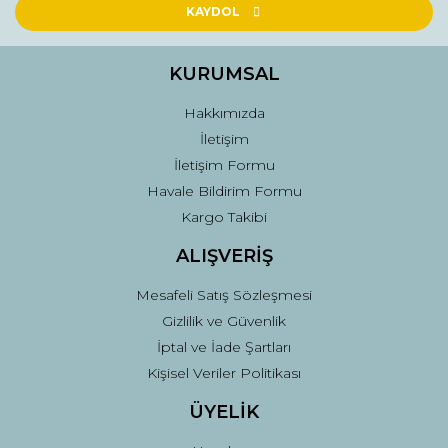
Ürün açıklamasında eksik bilgiler bulunuyor.
KAYDOL
Ürün bilgilerinde hatalar bulunuyor.
Ürün fiyatı diğer sitelerden daha pahalı.
KURUMSAL
Bu ürüne benzer farklı alternatifler olmalı.
Hakkımızda
İletişim
İletişim Formu
Havale Bildirim Formu
Kargo Takibi
Gönder
ALIŞVERİŞ
Mesafeli Satış Sözleşmesi
Gizlilik ve Güvenlik
İptal ve İade Şartları
Kişisel Veriler Politikası
ÜYELİK