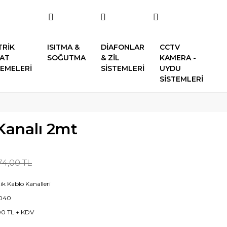
TRİK
ISITMA &
DİAFONLAR
CCTV
SAT
SOĞUTMA
& ZİL
KAMERA -
EMELERİ
SİSTEMLERİ
UYDU
SİSTEMLERİ
Kanalı 2mt
74,00 TL
ik Kablo Kanalleri
040
00 TL + KDV