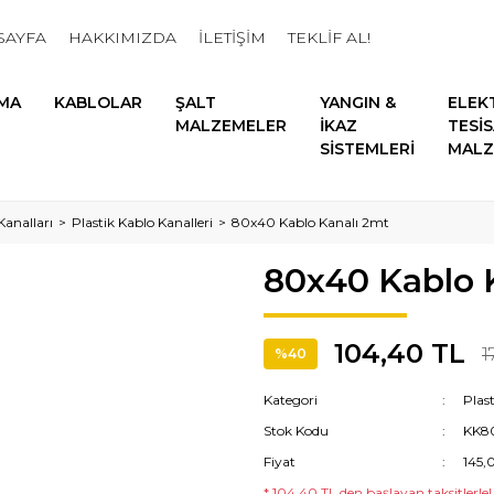
SAYFA
HAKKIMIZDA
İLETİŞİM
TEKLİF AL!
MA
KABLOLAR
ŞALT
YANGIN &
ELEK
MALZEMELER
İKAZ
TESİ
SİSTEMLERİ
MALZ
Kanalları
Plastik Kablo Kanalleri
80x40 Kablo Kanalı 2mt
80x40 Kablo 
104,40 TL
1
%40
Kategori
Plast
Stok Kodu
KK8
Fiyat
145,
* 104,40 TL den başlayan taksitlerle!