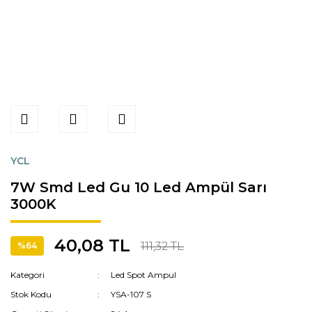
YCL
7W Smd Led Gu 10 Led Ampül Sarı
3000K
40,08 TL
111,32 TL
%64
Kategori
Led Spot Ampul
Stok Kodu
YSA-107 S