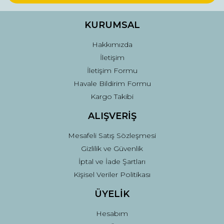
Ürün bilgilerinde hatalar bulunuyor.
Ürün fiyatı diğer sitelerden daha pahalı.
KURUMSAL
Bu ürüne benzer farklı alternatifler olmalı.
Hakkımızda
İletişim
İletişim Formu
Havale Bildirim Formu
Kargo Takibi
Gönder
ALIŞVERİŞ
Mesafeli Satış Sözleşmesi
Gizlilik ve Güvenlik
İptal ve İade Şartları
Kişisel Veriler Politikası
ÜYELİK
Hesabım