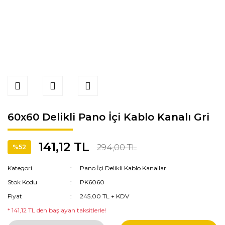
60x60 Delikli Pano İçi Kablo Kanalı Gri
141,12 TL
294,00 TL
%52
Kategori
Pano İçi Delikli Kablo Kanalları
Stok Kodu
PK6060
Fiyat
245,00 TL + KDV
* 141,12 TL den başlayan taksitlerle!