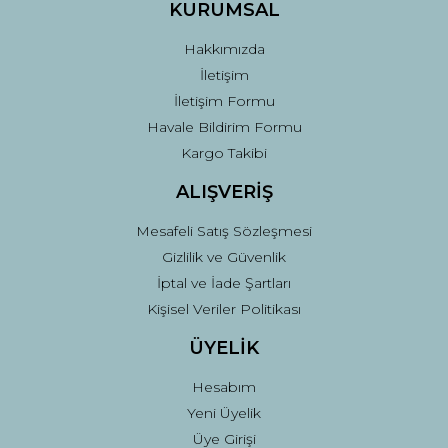
Ürün fiyatı diğer sitelerden daha pahalı.
KURUMSAL
Bu ürüne benzer farklı alternatifler olmalı.
Hakkımızda
İletişim
İletişim Formu
Havale Bildirim Formu
Kargo Takibi
Gönder
ALIŞVERİŞ
Mesafeli Satış Sözleşmesi
Gizlilik ve Güvenlik
İptal ve İade Şartları
Kişisel Veriler Politikası
ÜYELİK
Hesabım
Yeni Üyelik
Üye Girişi