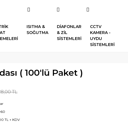
TRİK
ISITMA &
DİAFONLAR
CCTV
SAT
SOĞUTMA
& ZİL
KAMERA -
EMELERİ
SİSTEMLERİ
UYDU
SİSTEMLERİ
ası ( 100'lü Paket )
28,00 TL
lar
060
00 TL + KDV