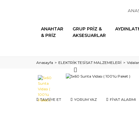
ANA
ANAHTAR
GRUP PRİZ &
AYDINLAT
& PRİZ
AKSESUARLAR
Anasayfa
ELEKTRİK TESİSAT MALZEMELERİ
Vidala
TAVSİYE ET
YORUM YAZ
FİYAT ALARMI