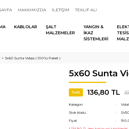
SAYFA
HAKKIMIZDA
İLETİŞİM
TEKLİF AL!
MA
KABLOLAR
ŞALT
YANGIN &
ELEK
MALZEMELER
İKAZ
TESİ
SİSTEMLERİ
MALZ
r
5x60 Sunta Vidası ( 100'lü Paket )
5x60 Sunta Vid
136,80 TL
2
%40
Kategori
Vida
Stok Kodu
SV5
Fiyat
190,
* 136,80 TL den başlayan taksitlerle!