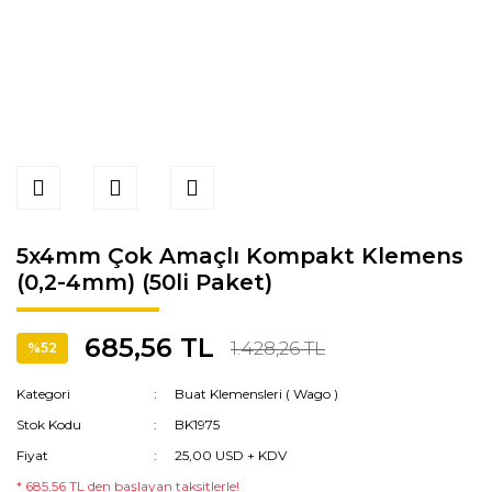
5x4mm Çok Amaçlı Kompakt Klemens
(0,2-4mm) (50li Paket)
685,56 TL
1.428,26 TL
%52
Kategori
Buat Klemensleri ( Wago )
Stok Kodu
BK1975
Fiyat
25,00 USD + KDV
* 685,56 TL den başlayan taksitlerle!