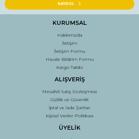
Ürün açıklamasında eksik bilgiler bulunuyor.
KAYDOL
Ürün bilgilerinde hatalar bulunuyor.
Ürün fiyatı diğer sitelerden daha pahalı.
KURUMSAL
Bu ürüne benzer farklı alternatifler olmalı.
Hakkımızda
İletişim
İletişim Formu
Havale Bildirim Formu
Kargo Takibi
Gönder
ALIŞVERİŞ
Mesafeli Satış Sözleşmesi
Gizlilik ve Güvenlik
İptal ve İade Şartları
Kişisel Veriler Politikası
ÜYELİK