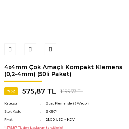
4x4mm Çok Amaçlı Kompakt Klemens
(0,2-4mm) (50li Paket)
575,87 TL
1.199,73 TL
%52
Kategori
Buat Klemensleri ( Wago )
Stok Kodu
BK1974
Fiyat
21,00 USD + KDV
* 575,87 TL den başlayan taksitlerle!