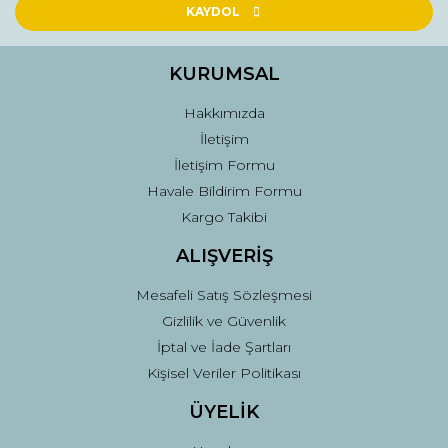
Ürün açıklamasında eksik bilgiler bulunuyor.
KAYDOL
Ürün bilgilerinde hatalar bulunuyor.
Ürün fiyatı diğer sitelerden daha pahalı.
KURUMSAL
Bu ürüne benzer farklı alternatifler olmalı.
Hakkımızda
İletişim
İletişim Formu
Havale Bildirim Formu
Kargo Takibi
Gönder
ALIŞVERİŞ
Mesafeli Satış Sözleşmesi
Gizlilik ve Güvenlik
İptal ve İade Şartları
Kişisel Veriler Politikası
ÜYELİK