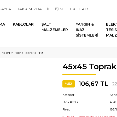
SAYFA
HAKKIMIZDA
İLETİŞİM
TEKLİF AL!
MA
KABLOLAR
ŞALT
YANGIN &
ELEK
MALZEMELER
İKAZ
TESİ
SİSTEMLERİ
MALZ
rizleri
45x45 Topraklı Priz
45x45 Toprakl
106,67 TL
22
%52
Kategori
Kanal
Stok Kodu
454
Fiyat
185,
* 106,67 TL den başlayan taksitlerle!