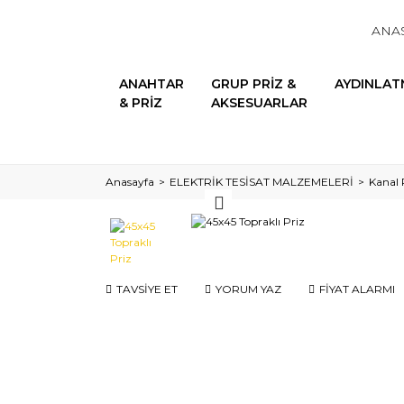
ANA
ANAHTAR
GRUP PRİZ &
AYDINLAT
& PRİZ
AKSESUARLAR
Anasayfa
ELEKTRİK TESİSAT MALZEMELERİ
Kanal P
TAVSİYE ET
YORUM YAZ
FİYAT ALARMI