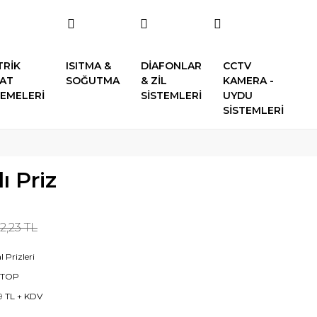
TRİK
ISITMA &
DİAFONLAR
CCTV
SAT
SOĞUTMA
& ZİL
KAMERA -
EMELERİ
SİSTEMLERİ
UYDU
SİSTEMLERİ
ı Priz
2,23 TL
 Prizleri
5TOP
19 TL + KDV