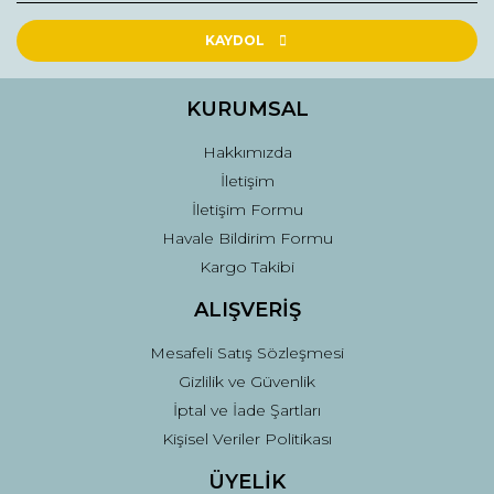
Ürün resmi kalitesiz, bozuk veya görüntülenemiyor.
Ürün açıklamasında eksik bilgiler bulunuyor.
KAYDOL
Ürün bilgilerinde hatalar bulunuyor.
Ürün fiyatı diğer sitelerden daha pahalı.
KURUMSAL
Bu ürüne benzer farklı alternatifler olmalı.
Hakkımızda
İletişim
İletişim Formu
Havale Bildirim Formu
Kargo Takibi
Gönder
ALIŞVERİŞ
Mesafeli Satış Sözleşmesi
Gizlilik ve Güvenlik
İptal ve İade Şartları
Kişisel Veriler Politikası
ÜYELİK