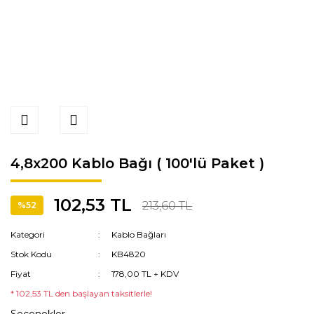
4,8x200 Kablo Bağı ( 100'lü Paket )
102,53 TL
213,60 TL
%52
Kategori
Kablo Bağları
Stok Kodu
KB4820
Fiyat
178,00 TL + KDV
* 102,53 TL den başlayan taksitlerle!