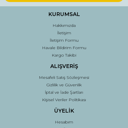
Ürün bilgilerinde hatalar bulunuyor.
Ürün fiyatı diğer sitelerden daha pahalı.
KURUMSAL
Bu ürüne benzer farklı alternatifler olmalı.
Hakkımızda
İletişim
İletişim Formu
Havale Bildirim Formu
Kargo Takibi
Gönder
ALIŞVERİŞ
Mesafeli Satış Sözleşmesi
Gizlilik ve Güvenlik
İptal ve İade Şartları
Kişisel Veriler Politikası
ÜYELİK
Hesabım