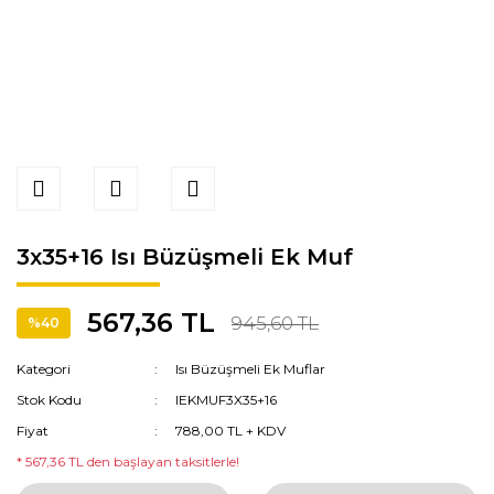
3x35+16 Isı Büzüşmeli Ek Muf
567,36 TL
945,60 TL
%40
Kategori
Isı Büzüşmeli Ek Muflar
Stok Kodu
IEKMUF3X35+16
Fiyat
788,00 TL + KDV
* 567,36 TL den başlayan taksitlerle!