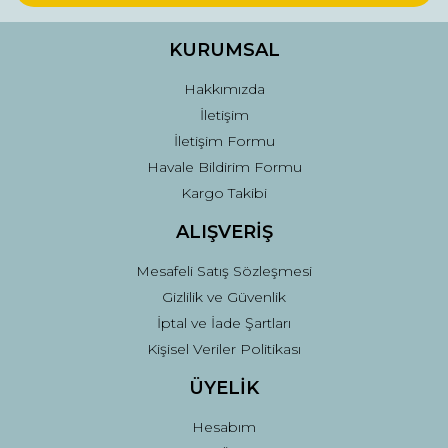
Ürün bilgilerinde hatalar bulunuyor.
Ürün fiyatı diğer sitelerden daha pahalı.
KURUMSAL
Bu ürüne benzer farklı alternatifler olmalı.
Hakkımızda
İletişim
İletişim Formu
Havale Bildirim Formu
Kargo Takibi
Gönder
ALIŞVERİŞ
Mesafeli Satış Sözleşmesi
Gizlilik ve Güvenlik
İptal ve İade Şartları
Kişisel Veriler Politikası
ÜYELİK
Hesabım