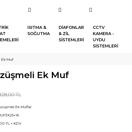
TRİK
ISITMA &
DİAFONLAR
CCTV
SAT
SOĞUTMA
& ZİL
KAMERA -
EMELERİ
SİSTEMLERİ
UYDU
SİSTEMLERİ
i Ek Muf
üzüşmeli Ek Muf
828,00 TL
Büzüşmeli Ek Muflar
MUF3X25+16
00 TL + KDV