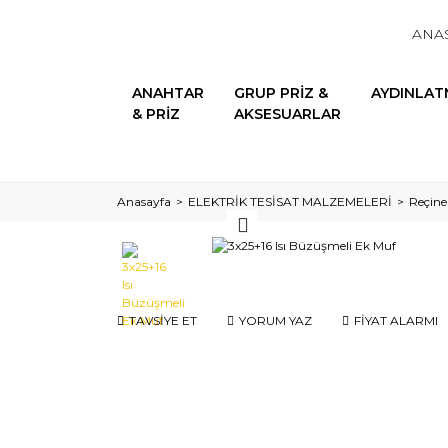
ANA
ANAHTAR
GRUP PRİZ &
AYDINLAT
& PRİZ
AKSESUARLAR
Anasayfa
ELEKTRİK TESİSAT MALZEMELERİ
Reçine
TAVSİYE ET
YORUM YAZ
FİYAT ALARMI