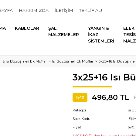
SAYFA
HAKKIMIZDA
İLETİŞİM
TEKLİF AL!
MA
KABLOLAR
ŞALT
YANGIN &
ELEK
MALZEMELER
İKAZ
TESİ
SİSTEMLERİ
MALZ
li & Isı Büzüşmeli Ek Muflar
Isı Büzüşmeli Ek Muflar
3x25+16 Isı Büzüşmel
3x25+16 Isı B
496,80 TL
%40
Kategori
Isı 
Stok Kodu
IEK
Fiyat
690,
* 496,80 TL den başlayan taksitlerle!