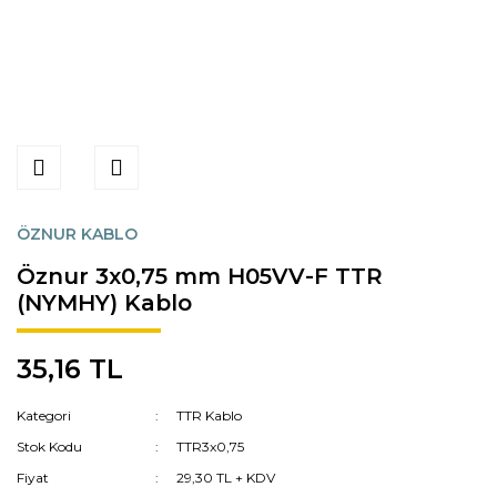
ÖZNUR KABLO
Öznur 3x0,75 mm H05VV-F TTR
(NYMHY) Kablo
35,16 TL
Kategori
TTR Kablo
Stok Kodu
TTR3x0,75
Fiyat
29,30 TL + KDV