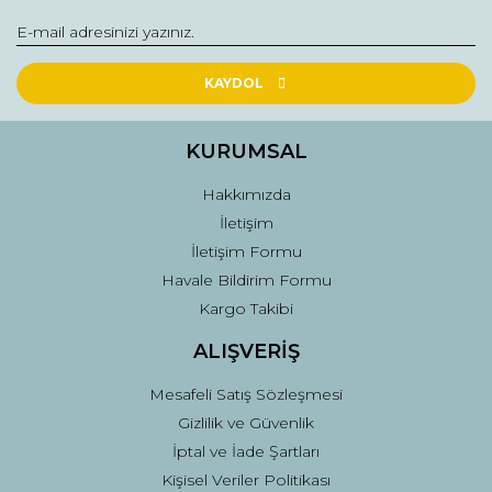
Yorum Yaz
Ürün resmi kalitesiz, bozuk veya görüntülenemiyor.
Ürün açıklamasında eksik bilgiler bulunuyor.
KAYDOL
Ürün bilgilerinde hatalar bulunuyor.
Ürün fiyatı diğer sitelerden daha pahalı.
KURUMSAL
Bu ürüne benzer farklı alternatifler olmalı.
Hakkımızda
İletişim
İletişim Formu
Havale Bildirim Formu
Kargo Takibi
Gönder
ALIŞVERİŞ
Mesafeli Satış Sözleşmesi
Gizlilik ve Güvenlik
İptal ve İade Şartları
Kişisel Veriler Politikası