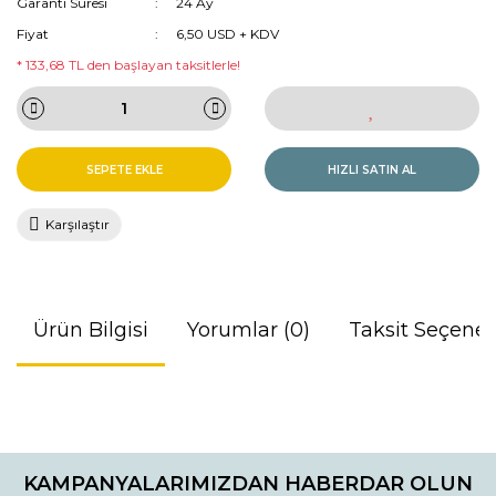
Garanti Süresi
24 Ay
Fiyat
6,50 USD + KDV
* 133,68 TL den başlayan taksitlerle!
SEPETE EKLE
HIZLI SATIN AL
Karşılaştır
Ürün Bilgisi
Yorumlar (0)
Taksit Seçenek
Bu ürünün fiyat bilgisi, resim, ürün açıklamalarında ve diğer
konularda yetersiz gördüğünüz noktaları öneri formunu
Bu ürüne ilk yorumu siz yapın!
kullanarak tarafımıza iletebilirsiniz.
KAMPANYALARIMIZDAN HABERDAR OLUN
Görüş ve önerileriniz için teşekkür ederiz.