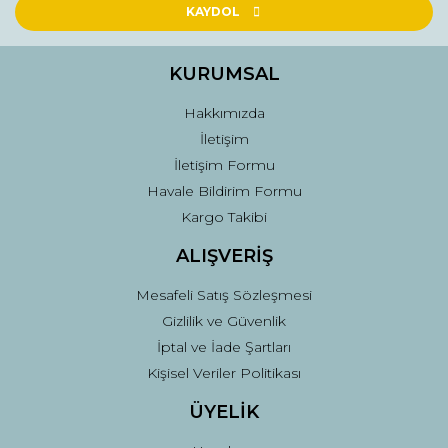
Ürün açıklamasında eksik bilgiler bulunuyor.
KAYDOL
Ürün bilgilerinde hatalar bulunuyor.
Ürün fiyatı diğer sitelerden daha pahalı.
KURUMSAL
Bu ürüne benzer farklı alternatifler olmalı.
Hakkımızda
İletişim
İletişim Formu
Havale Bildirim Formu
Kargo Takibi
Gönder
ALIŞVERİŞ
Mesafeli Satış Sözleşmesi
Gizlilik ve Güvenlik
İptal ve İade Şartları
Kişisel Veriler Politikası
ÜYELİK