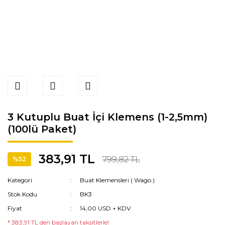
3 Kutuplu Buat İçi Klemens (1-2,5mm)
(100lü Paket)
383,91 TL
799,82 TL
%52
Kategori
Buat Klemensleri ( Wago )
Stok Kodu
BK3
Fiyat
14,00 USD + KDV
* 383,91 TL den başlayan taksitlerle!