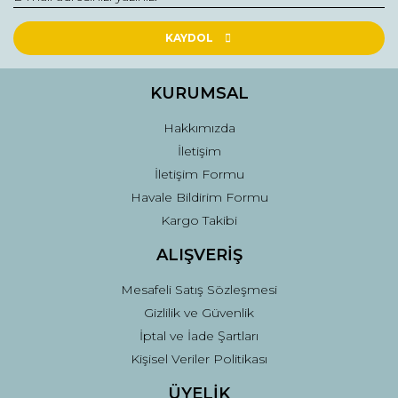
Ürün resmi kalitesiz, bozuk veya görüntülenemiyor.
Ürün açıklamasında eksik bilgiler bulunuyor.
KAYDOL
Ürün bilgilerinde hatalar bulunuyor.
Ürün fiyatı diğer sitelerden daha pahalı.
KURUMSAL
Bu ürüne benzer farklı alternatifler olmalı.
Hakkımızda
İletişim
İletişim Formu
Havale Bildirim Formu
Kargo Takibi
Gönder
ALIŞVERİŞ
Mesafeli Satış Sözleşmesi
Gizlilik ve Güvenlik
İptal ve İade Şartları
Kişisel Veriler Politikası
ÜYELİK