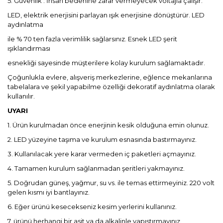
5. Güvenlik : İnsan bedenine zarar vermeyecek voltajla çalışır.
LED, elektrik enerjisini parlayan ışık enerjisine dönüştürür. LED
aydınlatma
ile % 70 ten fazla verimlilik sağlarsınız. Esnek LED şerit
ışıklandırması
esnekliği sayesinde müşterilere kolay kurulum sağlamaktadır.
Çoğunlukla evlere, alışveriş merkezlerine, eğlence mekanlarına
tabelalara ve şekil yapabilme özelliği dekoratif aydınlatma olarak
kullanılır.
UYARI
1. Ürün kurulmadan önce enerjinin kesik olduğuna emin olunuz.
2. LED yüzeyine taşıma ve kurulum esnasında bastırmayınız.
3. Kullanılacak yere karar vermeden iç paketleri açmayınız.
4. Tamamen kurulum sağlanmadan şeritleri yakmayınız.
5. Doğrudan güneş, yağmur, su vs. ile temas ettirmeyiniz. 220 volt
gelen kısmı iyi bantlayınız.
6. Eğer ürünü kesecekseniz kesim yerlerini kullanınız.
7. ürünü herhangi bir asit ya da alkalinle yapıştırmayınız.