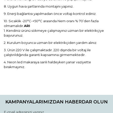
8. Uygun hava şartlarında montajını yapınız.
9. Enerji bağlantısı yapılmadan önce voltajı kontrol ediniz.
10. Sıcaklık -20°C-+50°C arasında Nem oranı % 70’den fazla
olmamalıdır.
ARI
1. Kendiniz ürünü sökmeye çalışmayınız uzman bir elektrikçiye
başvurunuz.
2. Kurulum boyunca uzman bir elektrikçiden yardım alınız.
3. Ürün 220 V ile çalışmaktadır. 220 dışında bir voltaj ile
çalıştırıldığında garanti kapsamına girmemektedir.
4. Neon led makaraya sarılı haldeyken yanar vaziyette
bırakmayınız.
Bu ürünün fiyat bilgisi, resim, ürün açıklamalarında ve diğer
konularda yetersiz gördüğünüz noktaları öneri formunu
Bu ürüne ilk yorumu siz yapın!
kullanarak tarafımıza iletebilirsiniz.
KAMPANYALARIMIZDAN HABERDAR OLUN
Görüş ve önerileriniz için teşekkür ederiz.
Yorum Yaz