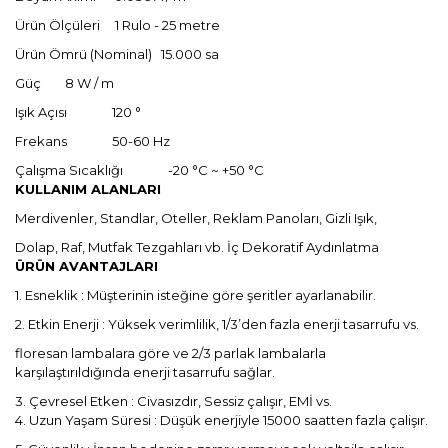
Ürün Ölçüleri 1 Rulo - 25 metre
Ürün Ömrü (Nominal) 15.000 sa
Güç 8 W / m
Işık Açısı 120 °
Frekans 50-60 Hz
Çalışma Sıcaklığı -20 °C ~ +50 °C
KULLANIM ALANLARI
Merdivenler, Standlar, Oteller, Reklam Panoları, Gizli Işık,
Dolap, Raf, Mutfak Tezgahları vb. İç Dekoratif Aydınlatma
ÜRÜN AVANTAJLARI
1. Esneklik : Müşterinin isteğine göre şeritler ayarlanabilir.
2. Etkin Enerji : Yüksek verimlilik, 1/3’den fazla enerji tasarrufu vs.
floresan lambalara göre ve 2/3 parlak lambalarla
karşılaştırıldığında enerji tasarrufu sağlar.
3. Çevresel Etken : Civasızdır, Sessiz çalışır, EMİ vs.
4. Uzun Yaşam Süresi : Düşük enerjiyle 15000 saatten fazla çalişır.