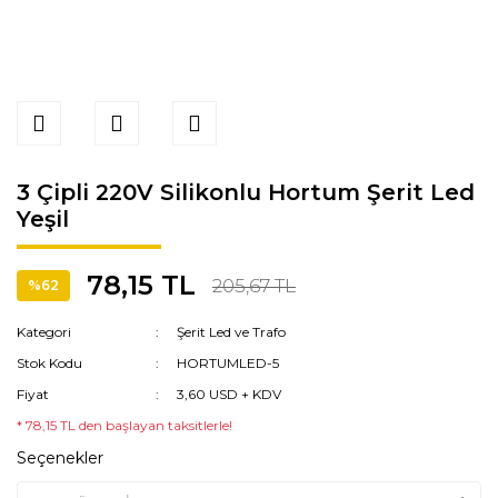
3 Çipli 220V Silikonlu Hortum Şerit Led
Yeşil
78,15 TL
205,67 TL
%62
Kategori
Şerit Led ve Trafo
Stok Kodu
HORTUMLED-5
Fiyat
3,60 USD + KDV
* 78,15 TL den başlayan taksitlerle!
Seçenekler