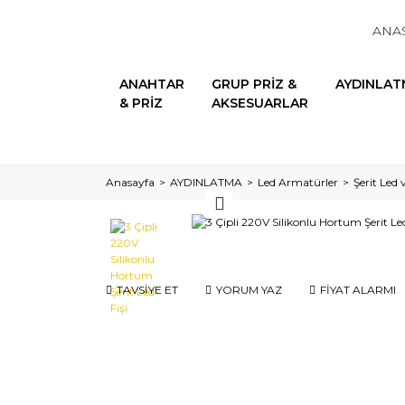
ANA
ANAHTAR
GRUP PRİZ &
AYDINLAT
& PRİZ
AKSESUARLAR
Anasayfa
AYDINLATMA
Led Armatürler
Şerit Led 
TAVSİYE ET
YORUM YAZ
FİYAT ALARMI