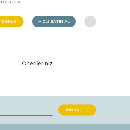
 USD + KDV
TE EKLE
HIZLI SATIN AL
Önerileriniz
rak tarafımıza iletebilirsiniz.
KAYDOL