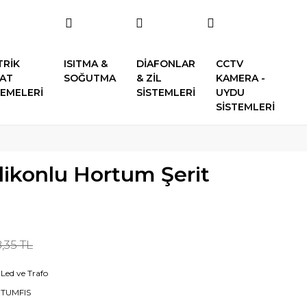
TRİK
ISITMA &
DİAFONLAR
CCTV
SAT
SOĞUTMA
& ZİL
KAMERA -
EMELERİ
SİSTEMLERİ
UYDU
SİSTEMLERİ
ilikonlu Hortum Şerit
,35 TL
 Led ve Trafo
TUMFIS