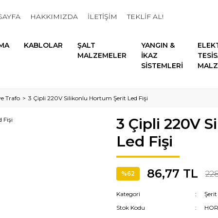
SAYFA
HAKKIMIZDA
İLETİŞİM
TEKLİF AL!
MA
KABLOLAR
ŞALT
YANGIN &
ELEK
MALZEMELER
İKAZ
TESİ
SİSTEMLERİ
MALZ
ve Trafo
3 Çipli 220V Silikonlu Hortum Şerit Led Fişi
3 Çipli 220V S
Led Fişi
86,77 TL
228
%62
Kategori
Şerit
Stok Kodu
HOR