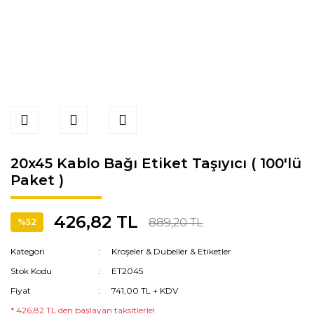
20x45 Kablo Bağı Etiket Taşıyıcı ( 100'lü
Paket )
426,82 TL
889,20 TL
%52
Kategori
Kroşeler & Dubeller & Etiketler
Stok Kodu
ET2045
Fiyat
741,00 TL + KDV
* 426,82 TL den başlayan taksitlerle!