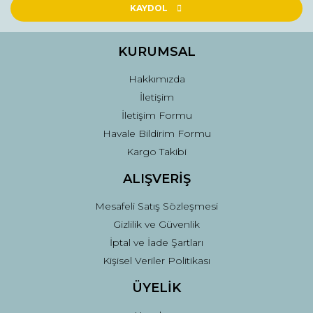
Ürün açıklamasında eksik bilgiler bulunuyor.
KAYDOL
Ürün bilgilerinde hatalar bulunuyor.
Ürün fiyatı diğer sitelerden daha pahalı.
KURUMSAL
Bu ürüne benzer farklı alternatifler olmalı.
Hakkımızda
İletişim
İletişim Formu
Havale Bildirim Formu
Kargo Takibi
Gönder
ALIŞVERİŞ
Mesafeli Satış Sözleşmesi
Gizlilik ve Güvenlik
İptal ve İade Şartları
Kişisel Veriler Politikası
ÜYELİK