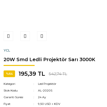
YCL
20W Smd Ledli Projektör Sarı 3000K
195,39 TL
542,74 TL
%64
Kategori
Led Projektör
Stok Kodu
AL-2020S
Garanti Süresi
24 Ay
Fiyat
9,50 USD + KDV