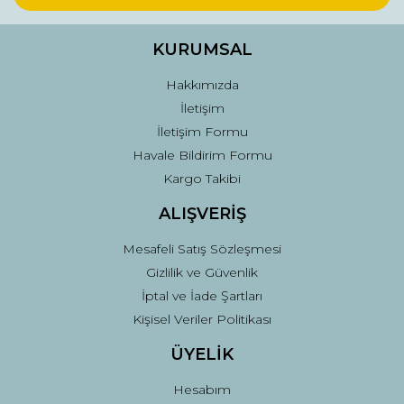
Ürün bilgilerinde hatalar bulunuyor.
Ürün fiyatı diğer sitelerden daha pahalı.
KURUMSAL
Bu ürüne benzer farklı alternatifler olmalı.
Hakkımızda
İletişim
İletişim Formu
Havale Bildirim Formu
Kargo Takibi
Gönder
ALIŞVERİŞ
Mesafeli Satış Sözleşmesi
Gizlilik ve Güvenlik
İptal ve İade Şartları
Kişisel Veriler Politikası
ÜYELİK
Hesabım