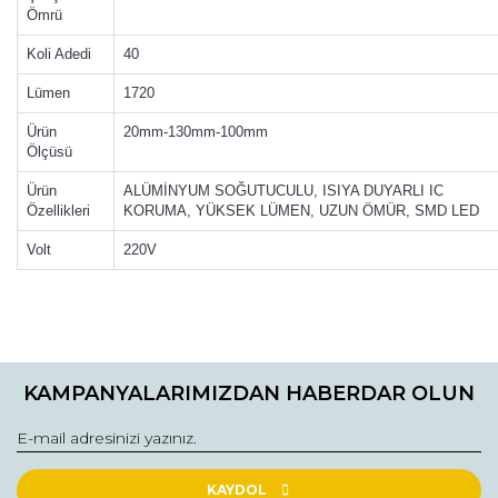
Ömrü
Koli Adedi
40
Lümen
1720
Ürün
20mm-130mm-100mm
Ölçüsü
Ürün
ALÜMİNYUM SOĞUTUCULU, ISIYA DUYARLI IC
Özellikleri
KORUMA, YÜKSEK LÜMEN, UZUN ÖMÜR, SMD LED
Volt
220V
Bu ürünün fiyat bilgisi, resim, ürün açıklamalarında ve diğer
konularda yetersiz gördüğünüz noktaları öneri formunu
Bu ürüne ilk yorumu siz yapın!
kullanarak tarafımıza iletebilirsiniz.
KAMPANYALARIMIZDAN HABERDAR OLUN
Görüş ve önerileriniz için teşekkür ederiz.
Yorum Yaz
Ürün resmi kalitesiz, bozuk veya görüntülenemiyor.
Ürün açıklamasında eksik bilgiler bulunuyor.
KAYDOL