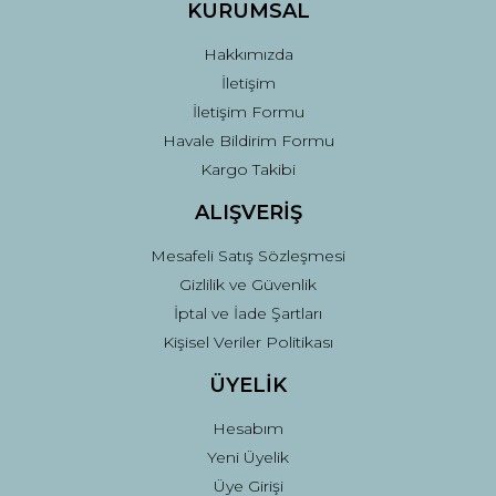
Ürün fiyatı diğer sitelerden daha pahalı.
KURUMSAL
Bu ürüne benzer farklı alternatifler olmalı.
Hakkımızda
İletişim
İletişim Formu
Havale Bildirim Formu
Kargo Takibi
Gönder
ALIŞVERİŞ
Mesafeli Satış Sözleşmesi
Gizlilik ve Güvenlik
İptal ve İade Şartları
Kişisel Veriler Politikası
ÜYELİK
Hesabım
Yeni Üyelik
Üye Girişi