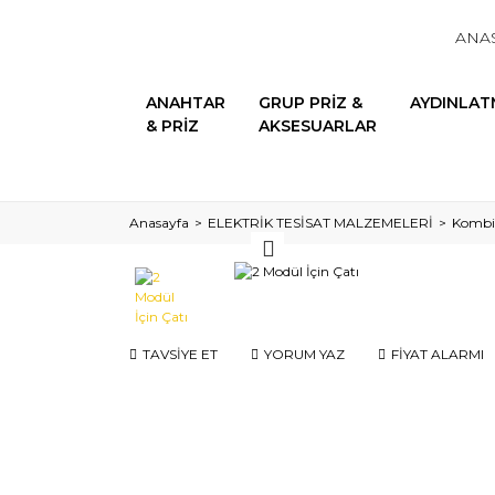
ANA
ANAHTAR
GRUP PRİZ &
AYDINLAT
& PRİZ
AKSESUARLAR
Anasayfa
ELEKTRİK TESİSAT MALZEMELERİ
Kombin
TAVSİYE ET
YORUM YAZ
FİYAT ALARMI