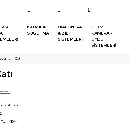
TRİK
ISITMA &
DİAFONLAR
CCTV
SAT
SOĞUTMA
& ZİL
KAMERA -
EMELERİ
SİSTEMLERİ
UYDU
SİSTEMLERİ
dül İçin Çatı
atı
67 TL
fon Kutuları
2
6 TL + KDV