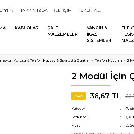
SAYFA
HAKKIMIZDA
İLETİŞİM
TEKLİF AL!
MA
KABLOLAR
ŞALT
YANGIN &
ELEK
MALZEMELER
İKAZ
TESİ
SİSTEMLERİ
MALZ
asyon Kutusu & Telefon Kutusu & Sıva Üstü Buatlar
Telefon Kutuları
2 Mo
2 Modül İçin Ç
36,67 TL
66,
%45
Kategori
Tele
Stok Kodu
ÇATI
Fiyat
55,5
* 36,67 TL den başlayan taksitlerle!