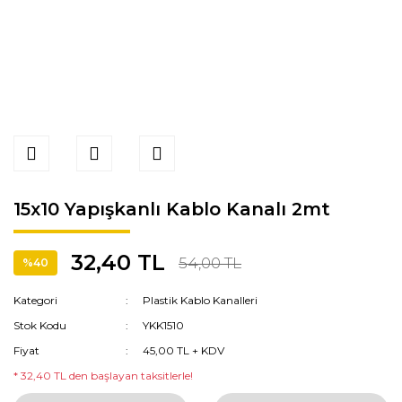
15x10 Yapışkanlı Kablo Kanalı 2mt
32,40 TL
54,00 TL
%40
Kategori
Plastik Kablo Kanalleri
Stok Kodu
YKK1510
Fiyat
45,00 TL + KDV
* 32,40 TL den başlayan taksitlerle!