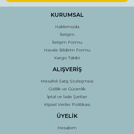
Ürün bilgilerinde hatalar bulunuyor.
Ürün fiyatı diğer sitelerden daha pahalı.
KURUMSAL
Bu ürüne benzer farklı alternatifler olmalı.
Hakkımızda
İletişim
İletişim Formu
Havale Bildirim Formu
Kargo Takibi
Gönder
ALIŞVERİŞ
Mesafeli Satış Sözleşmesi
Gizlilik ve Güvenlik
İptal ve İade Şartları
Kişisel Veriler Politikası
ÜYELİK
Hesabım