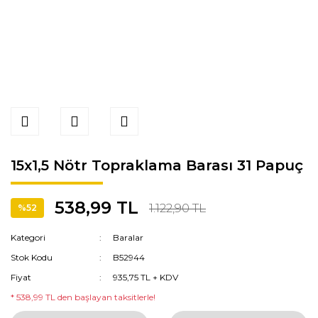
15x1,5 Nötr Topraklama Barası 31 Papuç
538,99 TL
1.122,90 TL
%52
Kategori
Baralar
Stok Kodu
B52944
Fiyat
935,75 TL + KDV
* 538,99 TL den başlayan taksitlerle!