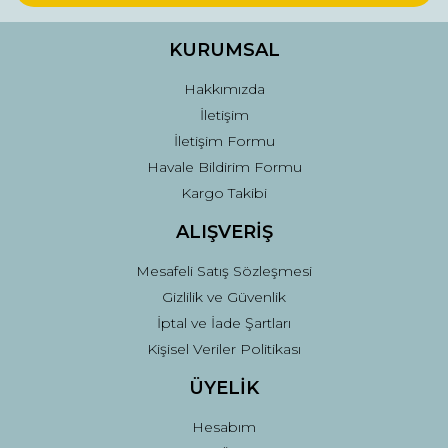
Ürün bilgilerinde hatalar bulunuyor.
Ürün fiyatı diğer sitelerden daha pahalı.
KURUMSAL
Bu ürüne benzer farklı alternatifler olmalı.
Hakkımızda
İletişim
İletişim Formu
Havale Bildirim Formu
Kargo Takibi
Gönder
ALIŞVERİŞ
Mesafeli Satış Sözleşmesi
Gizlilik ve Güvenlik
İptal ve İade Şartları
Kişisel Veriler Politikası
ÜYELİK
Hesabım