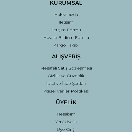
Ürün fiyatı diğer sitelerden daha pahalı.
KURUMSAL
Bu ürüne benzer farklı alternatifler olmalı.
Hakkımızda
İletişim
İletişim Formu
Havale Bildirim Formu
Kargo Takibi
Gönder
ALIŞVERİŞ
Mesafeli Satış Sözleşmesi
Gizlilik ve Güvenlik
İptal ve İade Şartları
Kişisel Veriler Politikası
ÜYELİK
Hesabım
Yeni Üyelik
Üye Girişi