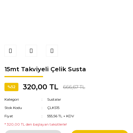
15mt Takviyeli Çelik Susta
320,00 TL
666,67 TL
%52
Kategori
Sustalar
Stok Kodu
ÇLKS15
Fiyat
555,56 TL + KDV
* 320,00 TL den başlayan taksitlerle!