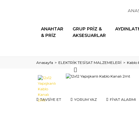
ANA
ANAHTAR
GRUP PRİZ &
AYDINLAT
& PRİZ
AKSESUARLAR
Anasayfa
ELEKTRİK TESİSAT MALZEMELERİ
Kablo 
TAVSİYE ET
YORUM YAZ
FİYAT ALARMI