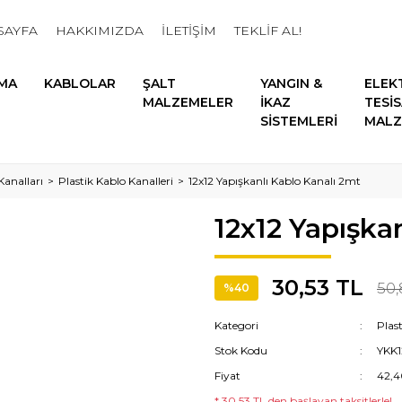
SAYFA
HAKKIMIZDA
İLETİŞİM
TEKLİF AL!
MA
KABLOLAR
ŞALT
YANGIN &
ELEK
MALZEMELER
İKAZ
TESİ
SİSTEMLERİ
MALZ
Kanalları
Plastik Kablo Kanalleri
12x12 Yapışkanlı Kablo Kanalı 2mt
12x12 Yapışka
30,53 TL
50,
%40
Kategori
Plast
Stok Kodu
YKK1
Fiyat
42,4
* 30,53 TL den başlayan taksitlerle!