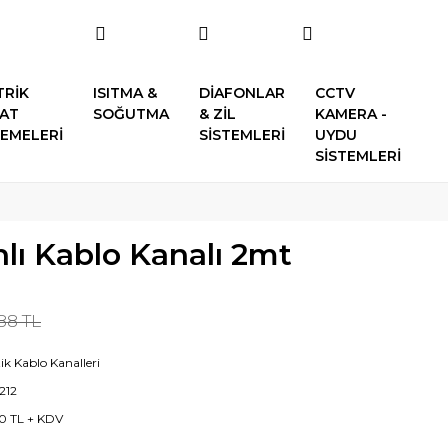
TRİK
ISITMA &
DİAFONLAR
CCTV
SAT
SOĞUTMA
& ZİL
KAMERA -
EMELERİ
SİSTEMLERİ
UYDU
SİSTEMLERİ
nlı Kablo Kanalı 2mt
88 TL
ik Kablo Kanalleri
212
0 TL + KDV