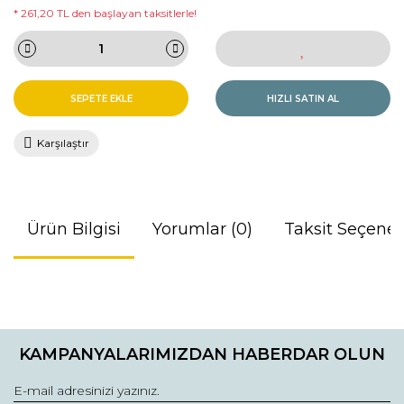
* 261,20 TL den başlayan taksitlerle!
SEPETE EKLE
HIZLI SATIN AL
Karşılaştır
Ürün Bilgisi
Yorumlar (0)
Taksit Seçenek
Bu ürünün fiyat bilgisi, resim, ürün açıklamalarında ve diğer
konularda yetersiz gördüğünüz noktaları öneri formunu
Bu ürüne ilk yorumu siz yapın!
kullanarak tarafımıza iletebilirsiniz.
KAMPANYALARIMIZDAN HABERDAR OLUN
Görüş ve önerileriniz için teşekkür ederiz.
Yorum Yaz