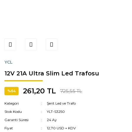
YCL
12V 21A Ultra Slim Led Trafosu
261,20 TL
725,55 TL
%64
Kategori
Şerit Led ve Trafo
Stok Kodu
YLT-S3250
Garanti Süresi
24 Ay
Fiyat
12,70 USD + KDV