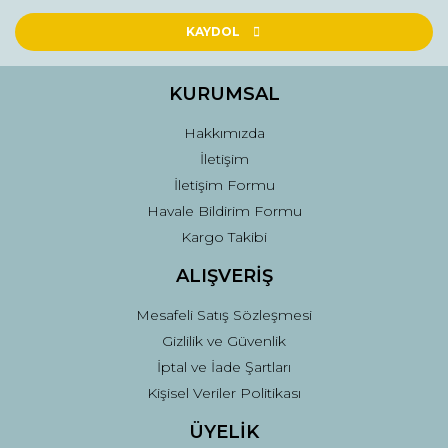
Ürün resmi kalitesiz, bozuk veya görüntülenemiyor.
Ürün açıklamasında eksik bilgiler bulunuyor.
KAYDOL
Ürün bilgilerinde hatalar bulunuyor.
Ürün fiyatı diğer sitelerden daha pahalı.
KURUMSAL
Bu ürüne benzer farklı alternatifler olmalı.
Hakkımızda
İletişim
İletişim Formu
Havale Bildirim Formu
Kargo Takibi
Gönder
ALIŞVERİŞ
Mesafeli Satış Sözleşmesi
Gizlilik ve Güvenlik
İptal ve İade Şartları
Kişisel Veriler Politikası
ÜYELİK