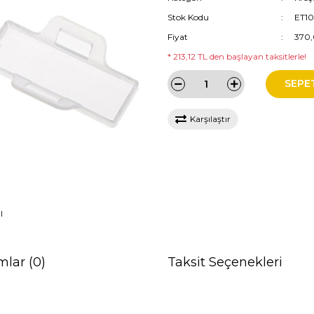
Stok Kodu
ET10
Fiyat
370,
* 213,12 TL den başlayan taksitlerle!
SEPE
Karşılaştır
I
mlar (0)
Taksit Seçenekleri