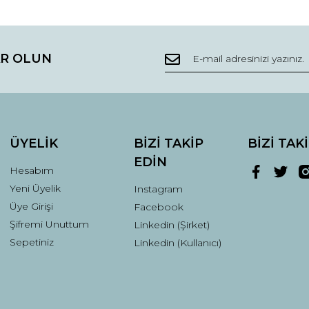
da ve diğer konularda yetersiz gördüğünüz noktaları öneri formunu kullana
Bu ürüne ilk yorumu siz yapın!
R OLUN
r.
Yorum Yaz
ÜYELİK
BİZİ TAKİP
BİZİ TAK
EDİN
Hesabım
Yeni Üyelik
Instagram
Üye Girişi
Facebook
Şifremi Unuttum
Linkedin (Şirket)
Gönder
Sepetiniz
Linkedin (Kullanıcı)