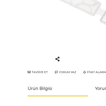
TAVSİYE ET
YORUM YAZ
FİYAT ALARM
Ürün Bilgisi
Yoru