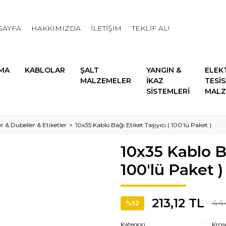
SAYFA
HAKKIMIZDA
İLETİŞİM
TEKLİF AL!
MA
KABLOLAR
ŞALT
YANGIN &
ELEK
MALZEMELER
İKAZ
TESİ
SİSTEMLERİ
MALZ
r & Dubeller & Etiketler
10x35 Kablo Bağı Etiket Taşıyıcı ( 100'lü Paket )
10x35 Kablo Ba
100'lü Paket )
213,12 TL
444
%52
Kategori
Kroşe