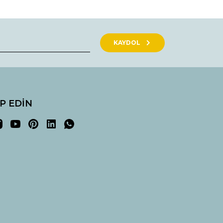
rak tarafımıza iletebilirsiniz.
KAYDOL
İP EDİN