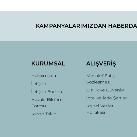
Bu ürünün fiyat bilgisi, resim, ürün açıklamaların
Görüş ve önerileriniz için teşekkür ederiz.
KAMPANYALARIMIZDAN HABERDA
Ürün resmi kalitesiz, bozuk veya görüntülenemiyo
Ürün açıklamasında eksik bilgiler bulunuyor.
Ürün bilgilerinde hatalar bulunuyor.
Ürün fiyatı diğer sitelerden daha pahalı.
Bu ürüne benzer farklı alternatifler olmalı.
KURUMSAL
ALIŞVERİŞ
Hakkımızda
Mesafeli Satış
Sözleşmesi
İletişim
Gizlilik ve Güvenlik
İletişim Formu
İptal ve İade Şartları
Havale Bildirim
Formu
Kişisel Veriler
Politikası
Kargo Takibi