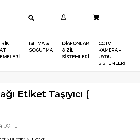
TRİK
ISITMA &
DİAFONLAR
CCTV
SAT
SOĞUTMA
& ZİL
KAMERA -
EMELERİ
SİSTEMLERİ
UYDU
SİSTEMLERİ
ğı Etiket Taşıyıcı (
,00 TL
ler & Dubeller & Etiketler