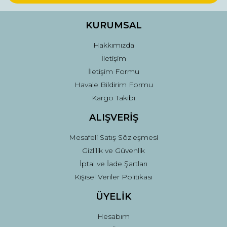
Ürün bilgilerinde hatalar bulunuyor.
Ürün fiyatı diğer sitelerden daha pahalı.
KURUMSAL
Bu ürüne benzer farklı alternatifler olmalı.
Hakkımızda
İletişim
İletişim Formu
Havale Bildirim Formu
Kargo Takibi
Gönder
ALIŞVERİŞ
Mesafeli Satış Sözleşmesi
Gizlilik ve Güvenlik
İptal ve İade Şartları
Kişisel Veriler Politikası
ÜYELİK
Hesabım