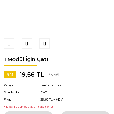
1 Modül İçin Çatı
19,56 TL
35,56 TL
%45
Kategori
Telefon Kutuları
Stok Kodu
ÇATI1
Fiyat
29,63 TL + KDV
* 19,56 TL den başlayan taksitlerle!