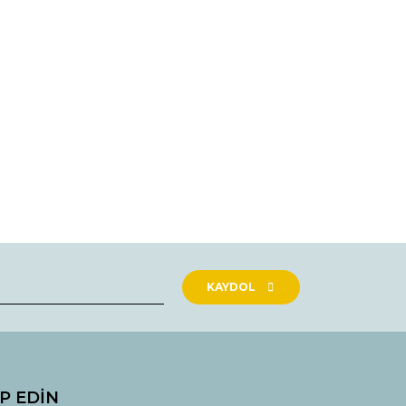
rak tarafımıza iletebilirsiniz.
KAYDOL
İP EDİN