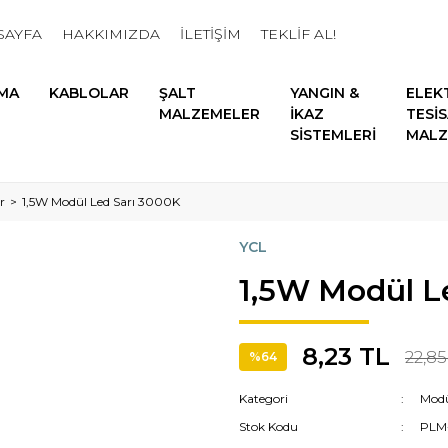
SAYFA
HAKKIMIZDA
İLETİŞİM
TEKLİF AL!
MA
KABLOLAR
ŞALT
YANGIN &
ELEK
MALZEMELER
İKAZ
TESİ
SİSTEMLERİ
MALZ
r
1,5W Modül Led Sarı 3000K
YCL
1,5W Modül L
8,23 TL
22,85
%64
Kategori
Modü
Stok Kodu
PLM