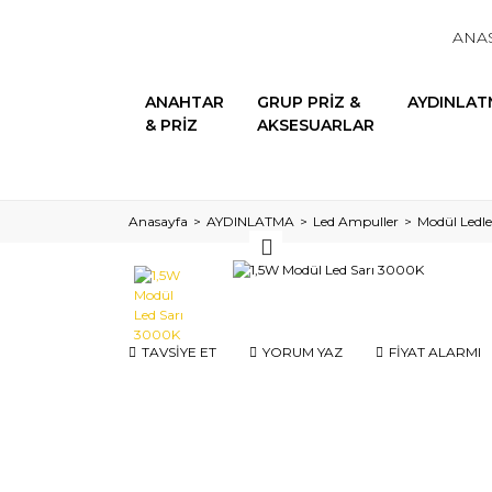
ANA
ANAHTAR
GRUP PRİZ &
AYDINLAT
& PRİZ
AKSESUARLAR
Anasayfa
AYDINLATMA
Led Ampuller
Modül Ledle
TAVSİYE ET
YORUM YAZ
FİYAT ALARMI