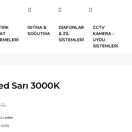
TRİK
ISITMA &
DİAFONLAR
CCTV
SAT
SOĞUTMA
& ZİL
KAMERA -
EMELERİ
SİSTEMLERİ
UYDU
SİSTEMLERİ
ed Sarı 3000K
 TL
l Ledler
-103S