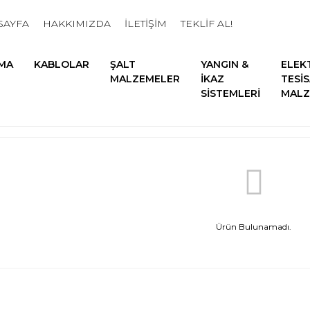
SAYFA
HAKKIMIZDA
İLETİŞİM
TEKLİF AL!
MA
KABLOLAR
ŞALT
YANGIN &
ELEK
MALZEMELER
İKAZ
TESİ
SİSTEMLERİ
MALZ
Ürün Bulunamadı.